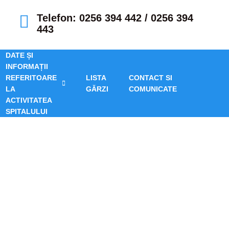
Telefon: 0256 394 442 / 0256 394
443
DATE ȘI
INFORMAȚII
REFERITOARE
LISTA
CONTACT SI
LA
GĂRZI
COMUNICATE
ACTIVITATEA
SPITALULUI