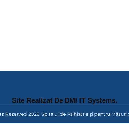
Site Realizat De
DMI IT Systems
.
ts Reserved 2026. Spitalul de Psihiatrie și pentru Măsuri 