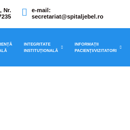
, Nr.
e-mail:
7235
secretariat@spitaljebel.ro
RENȚĂ
INTEGRITATE
INFORMAȚII
ALĂ
INSTITUȚIONALĂ
PACIENȚI/VIZITATORI
2026