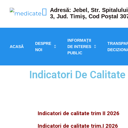
Adresă: Jebel, Str. Spitalului
3, Jud. Timiş, Cod Poștal 30
INFORMAȚII
DESPRE
TRANSPA
ACASĂ
DE INTERES
NOI
DECIZION
PUBLIC
Indicatori De Calitate
Indicatori de calitate trim II 2026
Indicatori de calitate trim.I 2026