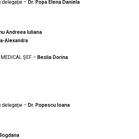
u delegaţie –
Dr. Popa Elena Daniela
nu Andreea Iuliana
ana-Alexandra
NT MEDICAL ȘEF –
Beslia Dorina
u delegaţie –
Dr. Popescu Ioana
 Bogdana