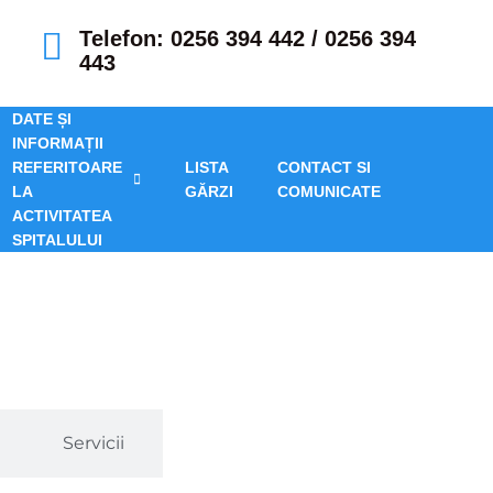
Telefon: 0256 394 442 / 0256 394
443
DATE ȘI
INFORMAȚII
REFERITOARE
LISTA
CONTACT SI
LA
GĂRZI
COMUNICATE
ACTIVITATEA
SPITALULUI
Servicii