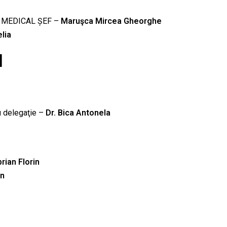
NT MEDICAL ȘEF –
Maruşca Mircea Gheorghe
lia
I
u delegaţie –
Dr. Bica Antonela
prian Florin
an