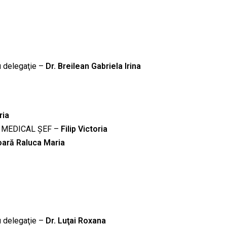
u delegaţie –
Dr. Breilean Gabriela Irina
ria
NT MEDICAL ȘEF –
Filip Victoria
oară Raluca Maria
u delegaţie –
Dr. Luţai Roxana