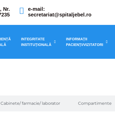
, Nr.
e-mail:
7235
secretariat@spitaljebel.ro
RENȚĂ
INTEGRITATE
INFORMAȚII
ALĂ
INSTITUȚIONALĂ
PACIENȚI/VIZITATORI
Cabinete/ farmacie/ laborator
Compartimente