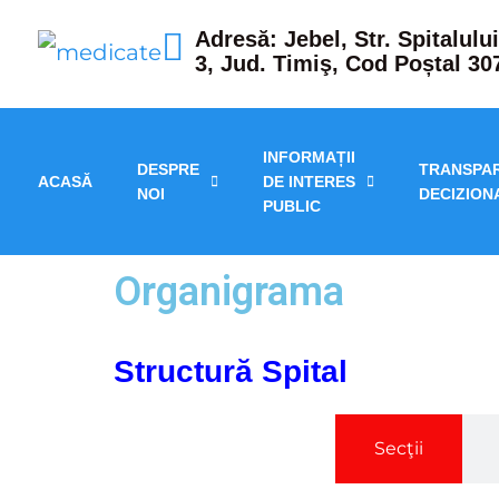
Adresă: Jebel, Str. Spitalului
3, Jud. Timiş, Cod Poștal 30
INFORMAȚII
DESPRE
TRANSPA
ACASĂ
DE INTERES
NOI
DECIZION
PUBLIC
Organigrama
Structură Spital
Secţii