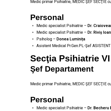
Medic primar Psihiatrie, MEDIC ŞEF SECŢIE c
Personal
Medic specialist Psihiatrie –
Dr. Craiovea
Medic specialist Psihiatrie –
Dr. Riviș Io
Psiholog –
Donea Luminița
Asistent Medical Pr.Gen.PL-Şef ASISTE
Secţia Psihiatrie VI
Şef Departament
Medic primar Psihiatrie, MEDIC ŞEF SECŢIE c
Personal
Medic specialist Psihiatrie –
Dr. Becheru