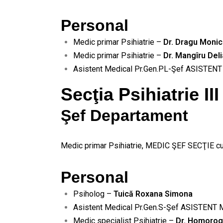
Personal
Medic primar Psihiatrie –
Dr. Dragu Monic
Medic primar Psihiatrie –
Dr. Mangîru Del
Asistent Medical Pr.Gen.PL-Şef ASISTE
Secţia Psihiatrie III
Şef Departament
Medic primar Psihiatrie, MEDIC ŞEF SECŢIE c
Personal
Psiholog –
Tuică Roxana Simona
Asistent Medical Pr.Gen.S-Şef ASISTENT
Medic specialist Psihiatrie –
Dr. Homorog